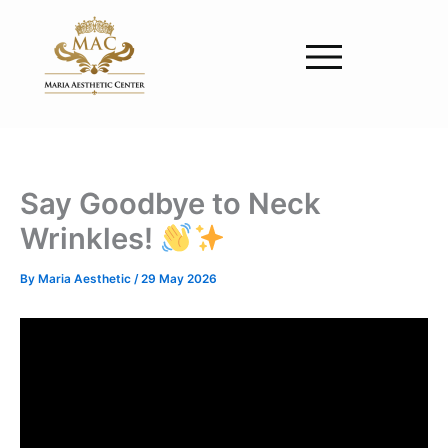
Skip
to
content
Say Goodbye to Neck
Wrinkles!
By
Maria Aesthetic
/
29 May 2026