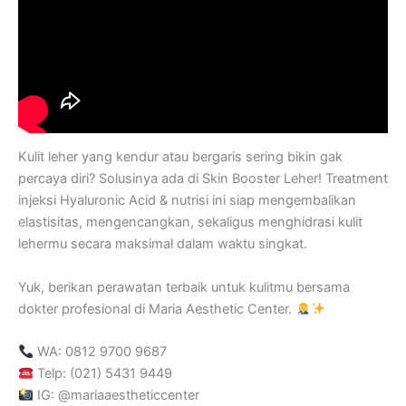
Kulit leher yang kendur atau bergaris sering bikin gak
percaya diri? Solusinya ada di Skin Booster Leher! Treatment
injeksi Hyaluronic Acid & nutrisi ini siap mengembalikan
elastisitas, mengencangkan, sekaligus menghidrasi kulit
lehermu secara maksimal dalam waktu singkat.
Yuk, berikan perawatan terbaik untuk kulitmu bersama
dokter profesional di Maria Aesthetic Center.
WA: 0812 9700 9687
Telp: (021) 5431 9449
IG: @mariaaestheticcenter