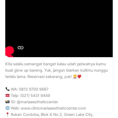
Kita selalu semangat banget kalau udah jadwalnya kamu
buat glow up bareng. Yuk, jangan biarkan kulitmu nunggu
terlalu lama. Reservasi sekarang, yuk!
WA: 0812 9700 9687
Telp: (021) 5431 9449
IG: @mariaaestheticcenter
Web: www.clinicmariaaestheticcenter.com
Rukan Cordoba, Blok A No.2, Green Lake City,