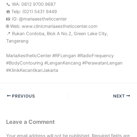
📞 WA: 0812 9700 9687
☎️ Telp: (021) 5431 9449
📸 IG: @mariaaestheticcenter
🌐 Web: www.clinicmariaaestheticcenter.com
📍 Rukan Cordoba, Blok A No.2, Green Lake City,
Tangerang
MariaAestheticCenter #RFLengan #RadioFrequency
#BodyContouring #LenganKencang #PerawatanLengan
#KlinikKecantikanJakarta
PREVIOUS
NEXT
Leave a Comment
Your email address will not be published.
Required fields are